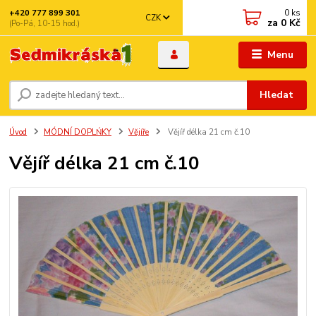
0
ks
+420 777 899 301
CZK
za
0 Kč
(Po-Pá, 10-15 hod.)
Menu
Hledat
Úvod
MÓDNÍ DOPLŃKY
Vějíře
Vějíř délka 21 cm č.10
Vějíř délka 21 cm č.10