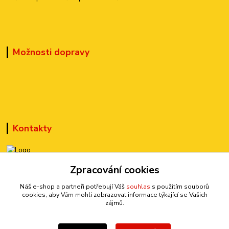
Možnosti dopravy
Kontakty
Zpracování cookies
+420 777 899 301
(Po-Pá, 10-15 hod.)
Náš e-shop a partneři potřebují Váš
souhlas
s použitím souborů
cookies, aby Vám mohli zobrazovat informace týkající se Vašich
sedmi@kraska1.cz
zájmů.