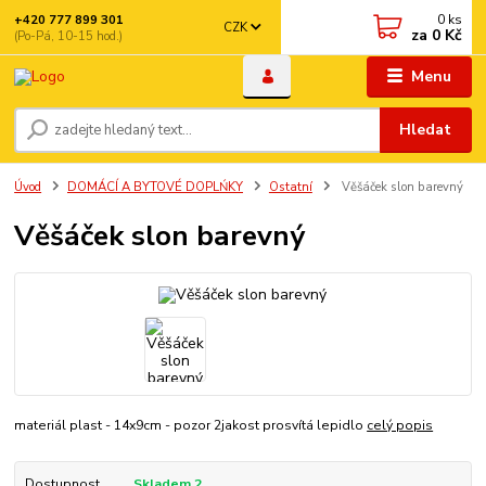
0
ks
+420 777 899 301
CZK
za
0 Kč
(Po-Pá, 10-15 hod.)
Menu
Hledat
Úvod
DOMÁCÍ A BYTOVÉ DOPLŃKY
Ostatní
Věšáček slon barevný
Věšáček slon barevný
materiál plast - 14x9cm - pozor 2jakost prosvítá lepidlo
celý popis
Dostupnost
Skladem 2