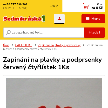
0
ks
+420 777 899 301
CZK
za
0 Kč
(Po-Pá, 10-15 hod.)
Menu
Hledat
Úvod
GALANTERIE
Zapínání na plavky a podprsenky
Zapínání na
plavky a podprsenky červený čtyřlístek 1Ks
Zapínání na plavky a podprsenky
červený čtyřlístek 1Ks