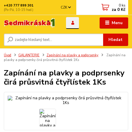
0
ks
+420 777 899 301
CZK
za
0 Kč
(Po-Pá, 10-15 hod.)
Menu
Hledat
Úvod
GALANTERIE
Zapínání na plavky a podprsenky
Zapínání na
plavky a podprsenky čirá průsvitná čtyřlístek 1Ks
Zapínání na plavky a podprsenky
čirá průsvitná čtyřlístek 1Ks