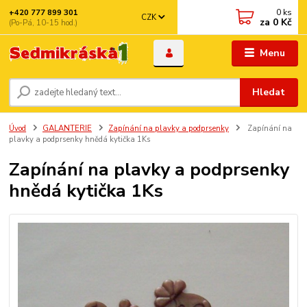
0
ks
+420 777 899 301
CZK
za
0 Kč
(Po-Pá, 10-15 hod.)
Menu
Hledat
Úvod
GALANTERIE
Zapínání na plavky a podprsenky
Zapínání na
plavky a podprsenky hnědá kytička 1Ks
Zapínání na plavky a podprsenky
hnědá kytička 1Ks