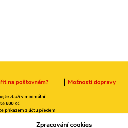
třit na poštovném?
Možnosti dopravy
ejte zboží
v minimální
tě 600 Kč
ťte
příkazem z účtu předem
 dopravu
PPL
Zpracování cookies