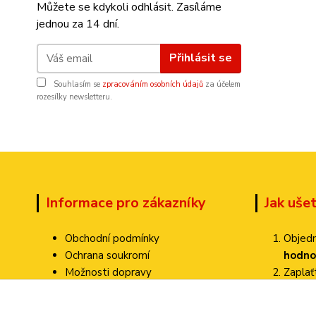
Můžete se kdykoli odhlásit. Zasíláme
jednou za 14 dní.
Přihlásit se
Souhlasím se
zpracováním osobních údajů
za účelem
rozesílky newsletteru.
Informace pro zákazníky
Jak uše
Obchodní podmínky
Objedn
Ochrana soukromí
hodno
Možnosti dopravy
Zapla
Dokumenty ke stažení
Zvolte
Jak ověřujeme hodnocení?