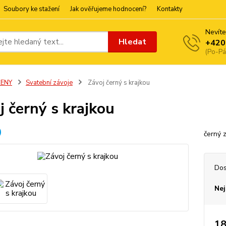
Soubory ke stažení
Jak ověřujeme hodnocení?
Kontakty
Nevíte
Hledat
+420
(Po-Pá
ŽENY
Svatební závoje
Závoj černý s krajkou
j černý s krajkou
černý 
Dos
Nej
18