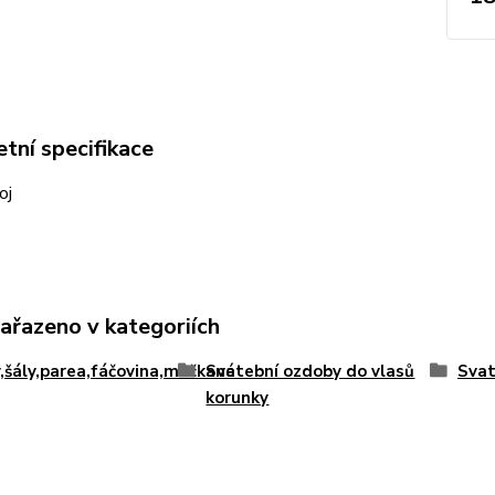
tní specifikace
voj
zařazeno v kategoriích
,šály,parea,fáčovina,mačkané
Svatební ozdoby do vlasů
Svat
korunky