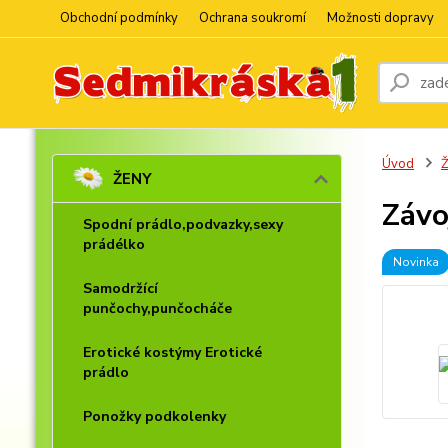
Obchodní podmínky
Ochrana soukromí
Možnosti dopravy
Úvod
ŽENY
Závo
Spodní prádlo,podvazky,sexy
prádélko
Novinka
Samodržící
punčochy,punčocháče
Erotické kostýmy Erotické
prádlo
Ponožky podkolenky