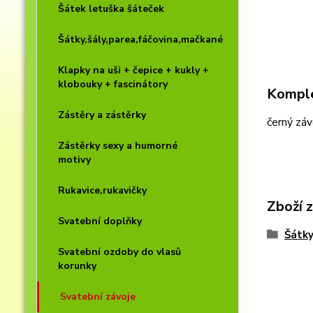
Šátek letuška šáteček
Šátky,šály,parea,fáčovina,mačkané
Klapky na uši + čepice + kukly +
klobouky + fascinátory
Komple
Zástěry a zástěrky
černý zá
Zástěrky sexy a humorné
motivy
Rukavice,rukavičky
Zboží 
Svatební doplňky
Šátky
Svatební ozdoby do vlasů
korunky
Svatební závoje