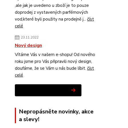
,ale jak je uvedeno u zboží je to pouze
doprodej z vystavených parfémových
vod,které byli použity na prodejně j...
číst
celé
23.11.2022
Nový design
Vítáme Vás v našem e-shopu! Od nového
roku jsme pro Vás připravili nový design,
doufáme, že se Vám u nás bude líbit.
číst
celé
Zobrazit všechny novinky
Nepropásněte novinky, akce
a slevy!