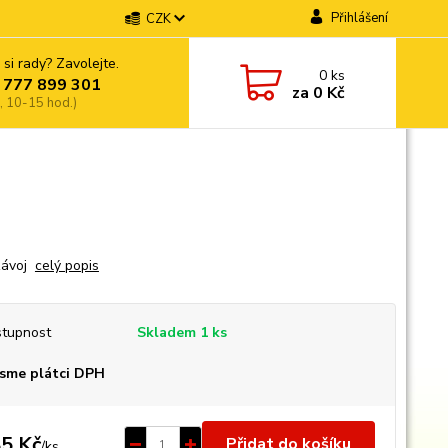
Přihlášení
CZK
 si rady? Zavolejte.
0
ks
 777 899 301
za
0 Kč
, 10-15 hod.)
závoj
celý popis
tupnost
Skladem 1 ks
sme plátci DPH
5 Kč
Přidat do košíku
/
ks