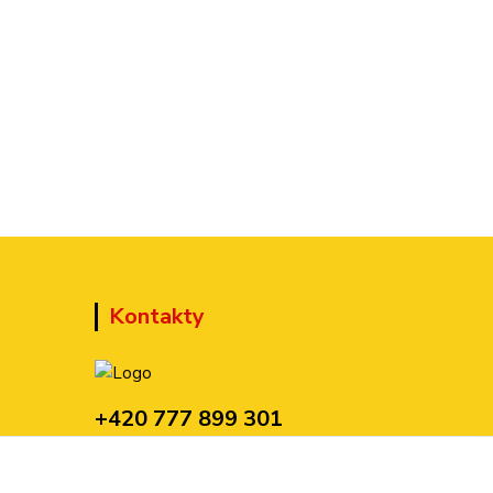
Kontakty
+420 777 899 301
(Po-Pá, 10-15 hod.)
sedmi@kraska1.cz