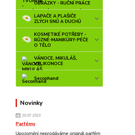
OBRÁZKY - RUČNÍ PRÁCE
LAPAČE A PLAŠIČE
ZLÝCH SNŮ A DUCHŮ
KOSMETIKÉ POTŘEBY -
RŮZNÉ-MANIKÚRY-PÉČE
O TĚLO
VÁNOCE, MIKULÁŠ,
VELIKONOCE
Seconhand
Novinky
20.07.2023
Parfémy
Upozornění neprodáváme originál parfém