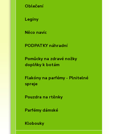
Oblečení
Legíny
Něco navíc
PODPATKY náhradní
Pomůcky na zdravé nožky
doplňky k botám
Flakóny na parfémy - Plnitelné
spreje
Pouzdra na rtěnky
Parfémy dámské
Klobouky