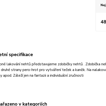
Nej
48
tní specifikace
né lakování nehtů představujeme zdobičky nehtů . Zdobička neht
z druhé strany pero-hrot pro vytváření teček a kaněk. Na nalakov
 apod. Záleží jen na fantazii a individuální zručnosti
zařazeno v kategoriích