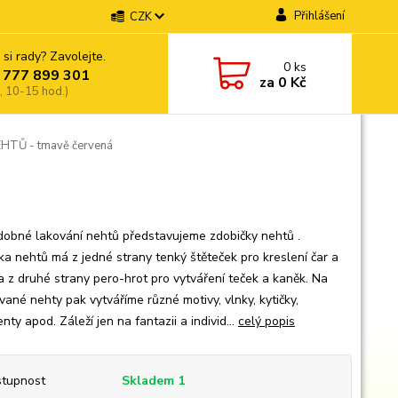
Přihlášení
CZK
 si rady? Zavolejte.
0
ks
 777 899 301
za
0 Kč
, 10-15 hod.)
TŮ - tmavě červená
dobné lakování nehtů představujeme zdobičky nehtů .
ka nehtů má z jedné strany tenký štěteček pro kreslení čar a
 a z druhé strany pero-hrot pro vytváření teček a kaněk. Na
vané nehty pak vytváříme různé motivy, vlnky, kytičky,
ty apod. Záleží jen na fantazii a individ...
celý popis
tupnost
Skladem 1