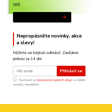
celé
Zobrazit všechny novinky
Nepropásněte novinky, akce
a slevy!
Můžete se kdykoli odhlásit. Zasíláme
jednou za 14 dní.
Přihlásit se
Souhlasím se
zpracováním osobních údajů
za účelem
rozesílky newsletteru.