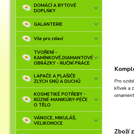
DOMÁCÍ A BYTOVÉ
DOPLŃKY
GALANTERIE
Vše pro zdaví
TVOŘENÍ -
KAMÍNKOVÉ,DIAMANTOVÉ
OBRÁZKY - RUČNÍ PRÁCE
Komple
LAPAČE A PLAŠIČE
Pro ozdob
ZLÝCH SNŮ A DUCHŮ
křivek a 
KOSMETIKÉ POTŘEBY -
ornamenty
RŮZNÉ-MANIKÚRY-PÉČE
O TĚLO
VÁNOCE, MIKULÁŠ,
VELIKONOCE
Zboží 