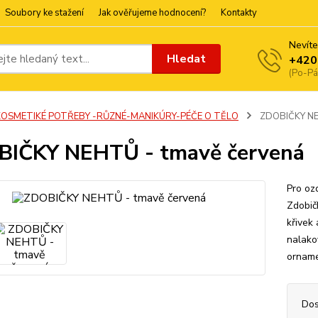
Soubory ke stažení
Jak ověřujeme hodnocení?
Kontakty
Nevíte
Hledat
+420
(Po-Pá
KOSMETIKÉ POTŘEBY -RŮZNÉ-MANIKÚRY-PÉČE O TĚLO
ZDOBIČKY NEH
IČKY NEHTŮ - tmavě červená
Pro oz
Zdobič
křivek
nalako
ornamen
Dos