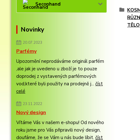
Seconhand
KOSM
RŮZN
TĚLO
Novinky
20.07.2023
Parfémy
Upozornění neprodáváme originál parfém
,ale jak je uvedeno u zboží je to pouze
doprodej z vystavených parfémových
vod,které byli použity na prodejně j...
číst
celé
23.11.2022
Nový design
Vítáme Vás v našem e-shopu! Od nového
roku jsme pro Vás připravili nový design,
doufáme, že se Vám u nás bude líbit.
číst