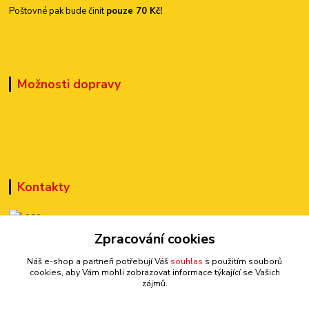
Poštovné pak bude činit
pouze 70 Kč!
Možnosti dopravy
Kontakty
Zpracování cookies
+420 777 899 301
(Po-Pá, 10-15 hod.)
Náš e-shop a partneři potřebují Váš
souhlas
s použitím souborů
cookies, aby Vám mohli zobrazovat informace týkající se Vašich
sedmi@kraska1.cz
zájmů.