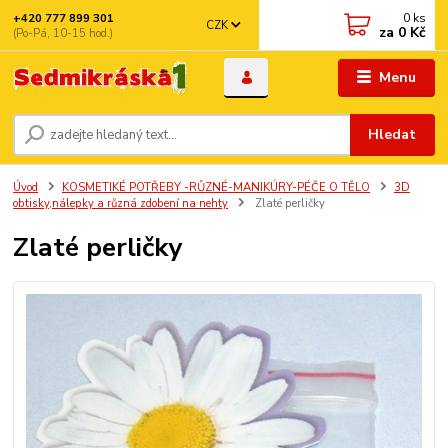
0
ks
+420 777 899 301
CZK
za
0 Kč
(Po-Pá, 10-15 hod.)
Menu
Hledat
Úvod
KOSMETIKÉ POTŘEBY -RŮZNÉ-MANIKÚRY-PÉČE O TĚLO
3D
obtisky,nálepky a různá zdobení na nehty
Zlaté perličky
Zlaté perličky