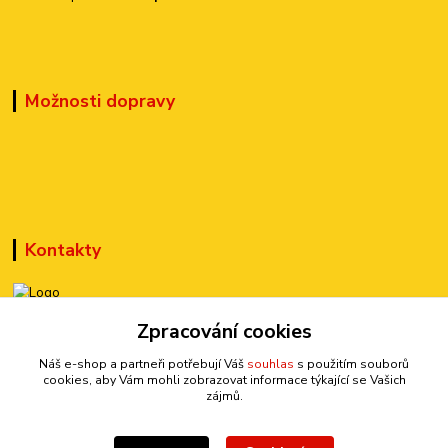
Možnosti dopravy
Kontakty
Zpracování cookies
+420 777 899 301
(Po-Pá, 10-15 hod.)
Náš e-shop a partneři potřebují Váš
souhlas
s použitím souborů
cookies, aby Vám mohli zobrazovat informace týkající se Vašich
sedmi@kraska1.cz
zájmů.