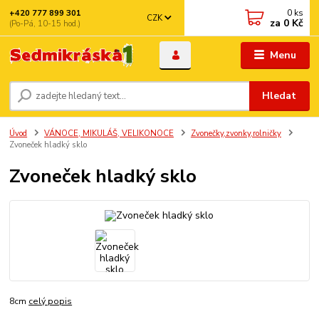
0
ks
+420 777 899 301
CZK
za
0 Kč
(Po-Pá, 10-15 hod.)
Menu
Hledat
Úvod
VÁNOCE, MIKULÁŠ, VELIKONOCE
Zvonečky,zvonky,rolničky
Zvoneček hladký sklo
Zvoneček hladký sklo
8cm
celý popis